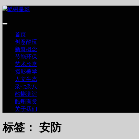
跳
至
内
容
首页
创意酷玩
新奇概念
节能环保
艺术欣赏
摄影美学
人文生态
杂七杂八
酷蝌测评
酷蝌有货
关于我们
标签：
安防