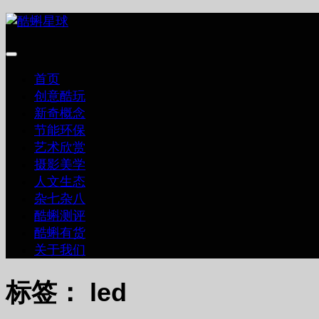
跳
至
内
容
首页
创意酷玩
新奇概念
节能环保
艺术欣赏
摄影美学
人文生态
杂七杂八
酷蝌测评
酷蝌有货
关于我们
标签：
led