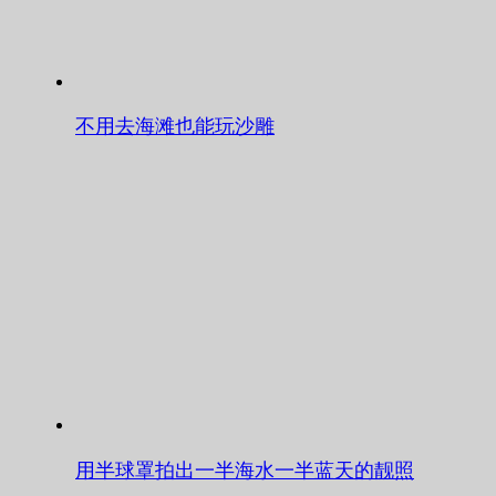
不用去海滩也能玩沙雕
用半球罩拍出一半海水一半蓝天的靓照