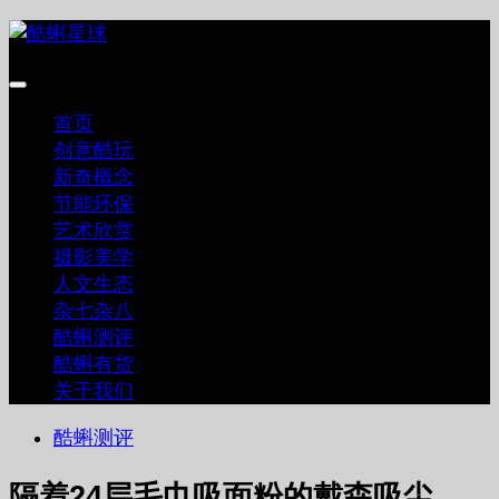
跳
至
内
容
首页
创意酷玩
新奇概念
节能环保
艺术欣赏
摄影美学
人文生态
杂七杂八
酷蝌测评
酷蝌有货
关于我们
酷蝌测评
隔着24层毛巾吸面粉的戴森吸尘