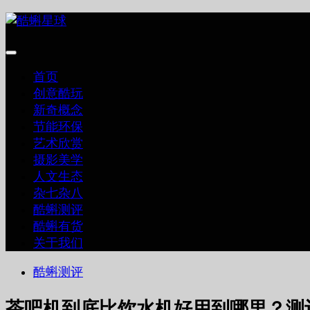
跳
至
内
容
首页
创意酷玩
新奇概念
节能环保
艺术欣赏
摄影美学
人文生态
杂七杂八
酷蝌测评
酷蝌有货
关于我们
酷蝌测评
茶吧机到底比饮水机好用到哪里？测