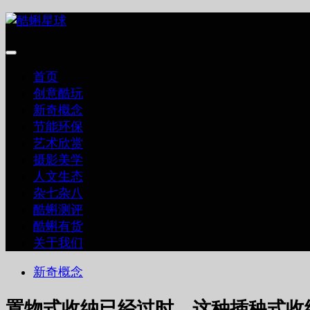
跳
至
内
容
首页
创意酷玩
新奇概念
节能环保
艺术欣赏
摄影美学
人文生态
杂七杂八
酷蝌测评
酷蝌有货
关于我们
新奇概念
置物式收纳已经过时，这种插秧式收