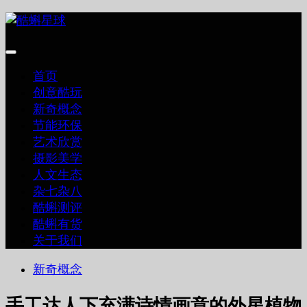
跳
至
内
容
首页
创意酷玩
新奇概念
节能环保
艺术欣赏
摄影美学
人文生态
杂七杂八
酷蝌测评
酷蝌有货
关于我们
新奇概念
手工达人下充满诗情画意的外星植物