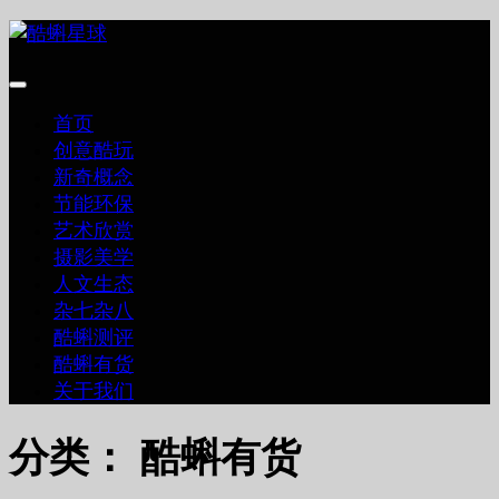
跳
至
内
容
首页
创意酷玩
新奇概念
节能环保
艺术欣赏
摄影美学
人文生态
杂七杂八
酷蝌测评
酷蝌有货
关于我们
分类：
酷蝌有货