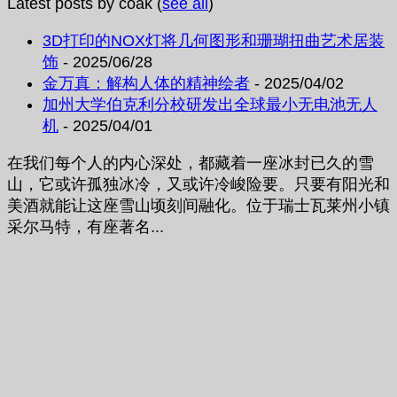
Latest posts by coak
(
see all
)
3D打印的NOX灯将几何图形和珊瑚扭曲艺术居装
饰
- 2025/06/28
金万真：解构人体的精神绘者
- 2025/04/02
加州大学伯克利分校研发出全球最小无电池无人
机
- 2025/04/01
在我们每个人的内心深处，都藏着一座冰封已久的雪
山，它或许孤独冰冷，又或许冷峻险要。只要有阳光和
美酒就能让这座雪山顷刻间融化。位于瑞士瓦莱州小镇
采尔马特，有座著名...