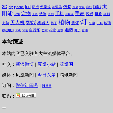
太
3D
led
包装
咖啡
便携
便携式
diy
加湿器
iphone
台灯
厨房
发电
阳能
宠物
手表
手机
悬浮
投影
折叠
摄影
安防
戒指
工具
手电筒
灯
植物
无人机
智能
机器人
测评
支架
玻璃
椅子
牙刷
玩具
雕塑
自行车
花盆
音响
移动电源
艺术
蛋糕
鞋子
耳机
背包
本站踪迹
本站内容已入驻各大主流媒体平台。
社交：
新浪微博
|
豆瓣小站
|
花瓣网
媒体：凤凰新闻 |
今日头条
| 腾讯新闻
订阅：
微信订阅号
|
RSS
联系：