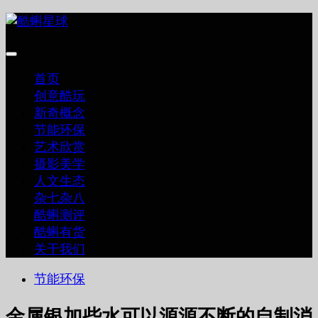
跳
至
内
容
首页
创意酷玩
新奇概念
节能环保
艺术欣赏
摄影美学
人文生态
杂七杂八
酷蝌测评
酷蝌有货
关于我们
节能环保
金属银加些水可以源源不断的自制消