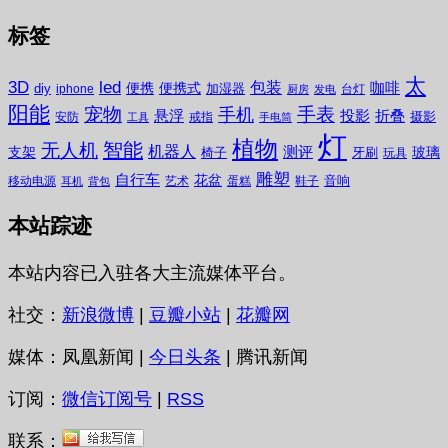
标签
太
3D
led
包装
咖啡
便携
便携式
diy
加湿器
iphone
台灯
厨房
发电
阳能
宠物
手表
手机
悬浮
投影
折叠
摄影
安防
戒指
工具
手电筒
灯
植物
无人机
智能
机器人
测评
支架
玻璃
椅子
牙刷
玩具
雕塑
自行车
花盆
音响
移动电源
艺术
蛋糕
鞋子
耳机
背包
本站踪迹
本站内容已入驻各大主流媒体平台。
社交：
新浪微博
|
豆瓣小站
|
花瓣网
媒体：凤凰新闻 |
今日头条
| 腾讯新闻
订阅：
微信订阅号
|
RSS
联系：