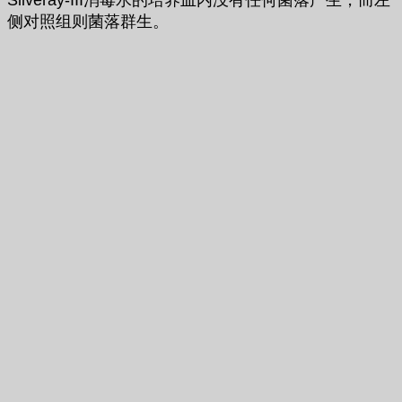
Silveray-III消毒水的培养皿内没有任何菌落产生，而左
侧对照组则菌落群生。