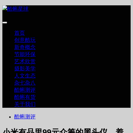
跳
至
内
容
首页
创意酷玩
新奇概念
节能环保
艺术欣赏
摄影美学
人文生态
杂七杂八
酷蝌测评
酷蝌有货
关于我们
酷蝌测评
小米有品里99元众筹的黑头仪，着