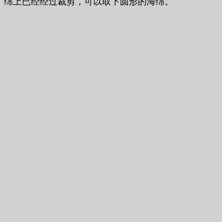
绵上已经经过裁剪，可以取下圆形的海绵。