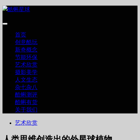
跳
至
内
容
首页
创意酷玩
新奇概念
节能环保
艺术欣赏
摄影美学
人文生态
杂七杂八
酷蝌测评
酷蝌有货
关于我们
艺术欣赏
人类思维创造出的外星球植物