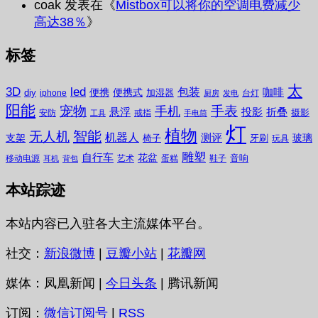
coak
发表在《
Mistbox可以将你的空调电费减少
高达38％
》
标签
太
3D
led
包装
咖啡
便携
便携式
diy
加湿器
iphone
台灯
厨房
发电
阳能
宠物
手表
手机
悬浮
投影
折叠
摄影
安防
戒指
工具
手电筒
灯
植物
无人机
智能
机器人
测评
支架
玻璃
椅子
牙刷
玩具
雕塑
自行车
花盆
音响
移动电源
艺术
蛋糕
鞋子
耳机
背包
本站踪迹
本站内容已入驻各大主流媒体平台。
社交：
新浪微博
|
豆瓣小站
|
花瓣网
媒体：凤凰新闻 |
今日头条
| 腾讯新闻
订阅：
微信订阅号
|
RSS