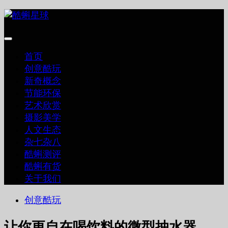
跳
至
内
容
首页
创意酷玩
新奇概念
节能环保
艺术欣赏
摄影美学
人文生态
杂七杂八
酷蝌测评
酷蝌有货
关于我们
创意酷玩
让你更自在喝饮料的微型抽水器