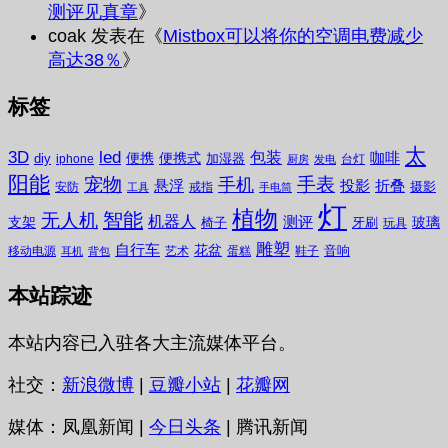
测评见真章
》
coak
发表在《
Mistbox可以将你的空调电费减少
高达38％
》
标签
太
3D
led
包装
咖啡
便携
便携式
diy
加湿器
iphone
台灯
厨房
发电
阳能
宠物
手表
手机
悬浮
投影
折叠
摄影
安防
戒指
工具
手电筒
灯
植物
无人机
智能
机器人
测评
支架
玻璃
椅子
牙刷
玩具
雕塑
自行车
花盆
音响
移动电源
艺术
蛋糕
鞋子
耳机
背包
本站踪迹
本站内容已入驻各大主流媒体平台。
社交：
新浪微博
|
豆瓣小站
|
花瓣网
媒体：凤凰新闻 |
今日头条
| 腾讯新闻