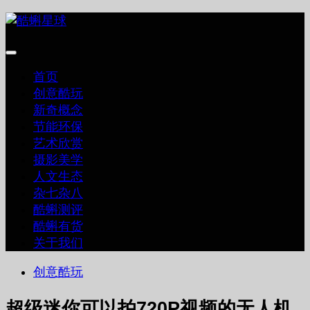
跳
至
内
容
首页
创意酷玩
新奇概念
节能环保
艺术欣赏
摄影美学
人文生态
杂七杂八
酷蝌测评
酷蝌有货
关于我们
创意酷玩
超级迷你可以拍720P视频的无人机