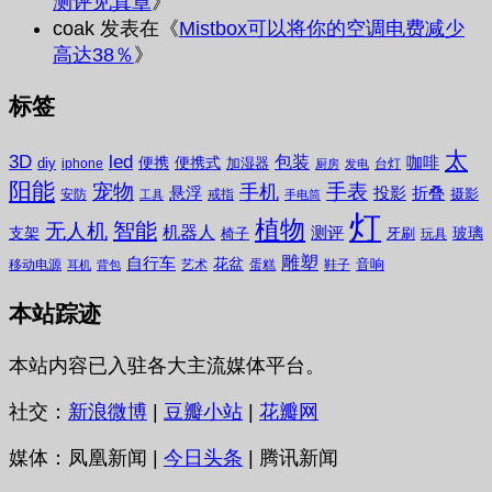
测评见真章
》
coak
发表在《
Mistbox可以将你的空调电费减少
高达38％
》
标签
太
3D
led
包装
咖啡
便携
便携式
diy
加湿器
iphone
台灯
厨房
发电
阳能
宠物
手表
手机
悬浮
投影
折叠
摄影
安防
戒指
工具
手电筒
灯
植物
无人机
智能
机器人
测评
支架
玻璃
椅子
牙刷
玩具
雕塑
自行车
花盆
音响
移动电源
艺术
蛋糕
鞋子
耳机
背包
本站踪迹
本站内容已入驻各大主流媒体平台。
社交：
新浪微博
|
豆瓣小站
|
花瓣网
媒体：凤凰新闻 |
今日头条
| 腾讯新闻