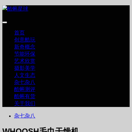
跳
至
内
容
首页
创意酷玩
新奇概念
节能环保
艺术欣赏
摄影美学
人文生态
杂七杂八
酷蝌测评
酷蝌有货
关于我们
杂七杂八
WHOOSH毛巾干燥机