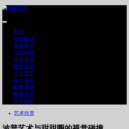
跳
至
内
容
首页
创意酷玩
新奇概念
节能环保
艺术欣赏
摄影美学
人文生态
杂七杂八
酷蝌测评
酷蝌有货
关于我们
艺术欣赏
波普艺术与甜甜圈的视觉碰撞