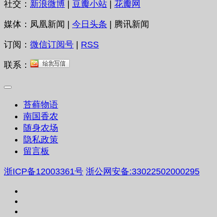
社交：
新浪微博
|
豆瓣小站
|
花瓣网
媒体：凤凰新闻 |
今日头条
| 腾讯新闻
订阅：
微信订阅号
|
RSS
联系：
苔藓物语
南国香农
随身农场
隐私政策
留言板
浙ICP备12003361号
浙公网安备:33022502000295