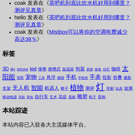
coak
发表在《
茶吧机到底比饮水机好用到哪里？
测评见真章
》
hello
发表在《
茶吧机到底比饮水机好用到哪里？
测评见真章
》
coak
发表在《
Mistbox可以将你的空调电费减少
高达38％
》
标签
太
3D
led
包装
咖啡
便携
便携式
diy
加湿器
iphone
台灯
厨房
发电
阳能
宠物
手表
手机
悬浮
投影
折叠
摄影
安防
戒指
工具
手电筒
灯
植物
无人机
智能
机器人
测评
支架
玻璃
椅子
牙刷
玩具
雕塑
自行车
花盆
音响
移动电源
艺术
蛋糕
鞋子
耳机
背包
本站踪迹
本站内容已入驻各大主流媒体平台。