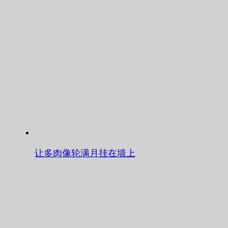
让多肉像轮满月挂在墙上