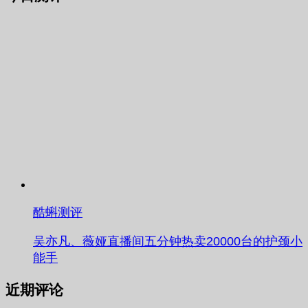
酷蝌测评
吴亦凡、薇娅直播间五分钟热卖20000台的护颈小
能手
近期评论