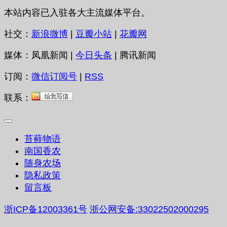
本站内容已入驻各大主流媒体平台。
社交：
新浪微博
|
豆瓣小站
|
花瓣网
媒体：凤凰新闻 |
今日头条
| 腾讯新闻
订阅：
微信订阅号
|
RSS
联系：
苔藓物语
南国香农
随身农场
隐私政策
留言板
浙ICP备12003361号
浙公网安备:33022502000295