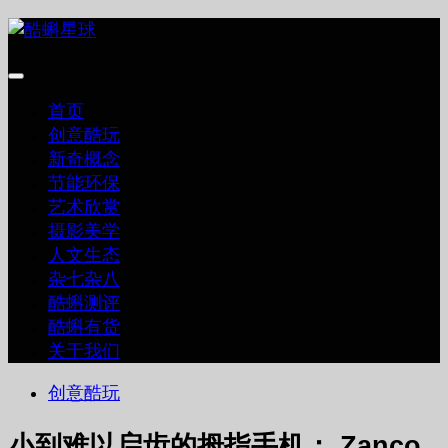
跳
至
内
容
首页
创意酷玩
新奇概念
节能环保
艺术欣赏
摄影美学
人文生态
杂七杂八
酷蝌测评
酷蝌有货
关于我们
创意酷玩
小到难以启齿的拇指手机： Zanco