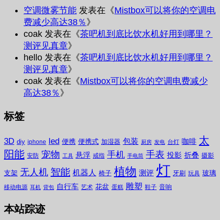
空调微雾节能
发表在《
Mistbox可以将你的空调电
费减少高达38％
》
coak
发表在《
茶吧机到底比饮水机好用到哪里？
测评见真章
》
hello
发表在《
茶吧机到底比饮水机好用到哪里？
测评见真章
》
coak
发表在《
Mistbox可以将你的空调电费减少
高达38％
》
标签
太
3D
led
包装
咖啡
便携
便携式
diy
加湿器
iphone
台灯
厨房
发电
阳能
宠物
手表
手机
悬浮
投影
折叠
摄影
安防
戒指
工具
手电筒
灯
植物
无人机
智能
机器人
测评
支架
玻璃
椅子
牙刷
玩具
雕塑
自行车
花盆
音响
移动电源
艺术
蛋糕
鞋子
耳机
背包
本站踪迹