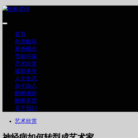
跳
至
内
容
首页
创意酷玩
新奇概念
节能环保
艺术欣赏
摄影美学
人文生态
杂七杂八
酷蝌测评
酷蝌有货
关于我们
艺术欣赏
神经病如何转型成艺术家