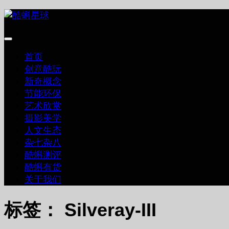
跳
至
内
容
首页
创意酷玩
新奇概念
节能环保
艺术欣赏
摄影美学
人文生态
杂七杂八
酷蝌测评
酷蝌有货
关于我们
标签：
Silveray-III