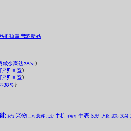
品推孩童启蒙新品
电费减少高达38％
》
测评见真章
》
测评见真章
》
达38％
》
能
宠物
手表
手机
悬浮
投影
折叠
支架
摄影
安防
戒指
工具
手电筒