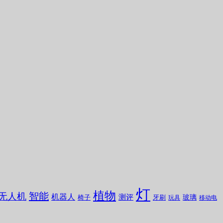
灯
植物
无人机
智能
机器人
测评
玻璃
椅子
牙刷
玩具
移动电