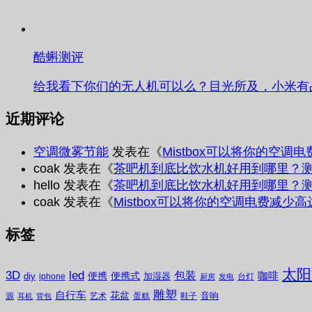
酷蝌测评
给我看下你们的无人机可以么？目光所及，小米有
近期评论
空调微雾节能
发表在《
Mistbox可以将你的空调
coak
发表在《
茶吧机到底比饮水机好用到哪里？
hello
发表在《
茶吧机到底比饮水机好用到哪里？
coak
发表在《
Mistbox可以将你的空调电费减少高
标签
太阳
3D
led
包装
咖啡
便携
便携式
diy
加湿器
iphone
台灯
厨房
发电
雕塑
自行车
花盆
音响
源
艺术
蛋糕
鞋子
耳机
背包