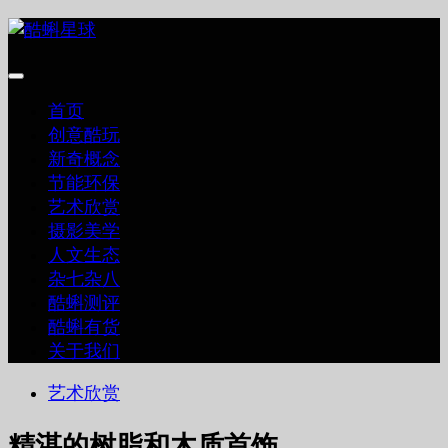
跳
至
内
容
首页
创意酷玩
新奇概念
节能环保
艺术欣赏
摄影美学
人文生态
杂七杂八
酷蝌测评
酷蝌有货
关于我们
艺术欣赏
精湛的树脂和木质首饰