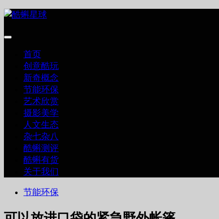
跳
至
内
容
首页
创意酷玩
新奇概念
节能环保
艺术欣赏
摄影美学
人文生态
杂七杂八
酷蝌测评
酷蝌有货
关于我们
节能环保
可以放进口袋的紧急野外帐篷