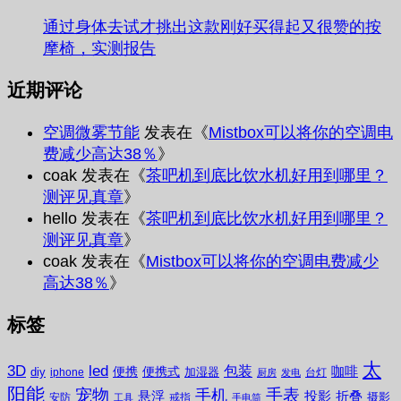
通过身体去试才挑出这款刚好买得起又很赞的按
摩椅，实测报告
近期评论
空调微雾节能
发表在《
Mistbox可以将你的空调电
费减少高达38％
》
coak
发表在《
茶吧机到底比饮水机好用到哪里？
测评见真章
》
hello
发表在《
茶吧机到底比饮水机好用到哪里？
测评见真章
》
coak
发表在《
Mistbox可以将你的空调电费减少
高达38％
》
标签
太
3D
led
包装
咖啡
便携
便携式
diy
加湿器
iphone
台灯
厨房
发电
阳能
宠物
手表
手机
悬浮
投影
折叠
摄影
安防
戒指
工具
手电筒