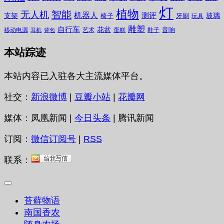
灯
植物
无人机
智能
机器人
测评
支架
玻璃
椅子
牙刷
玩具
雕塑
自行车
花盆
音响
移动电源
艺术
蛋糕
鞋子
耳机
背包
本站踪迹
本站内容已入驻各大主流媒体平台。
社交：
新浪微博
|
豆瓣小站
|
花瓣网
媒体：凤凰新闻 |
今日头条
| 腾讯新闻
订阅：
微信订阅号
|
RSS
联系：
苔藓物语
南国香农