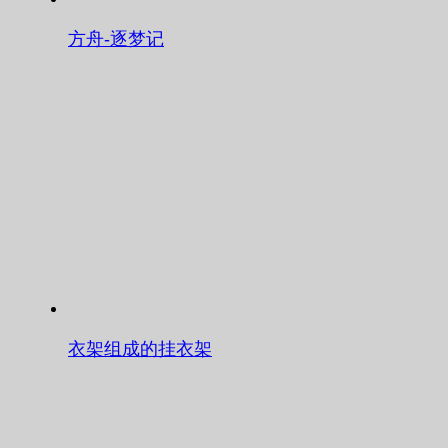
方舟-逐梦记
衣架组成的挂衣架