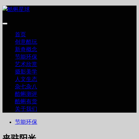
跳
至
内
容
首页
创意酷玩
新奇概念
节能环保
艺术欣赏
摄影美学
人文生态
杂七杂八
酷蝌测评
酷蝌有货
关于我们
节能环保
夹驻阳光