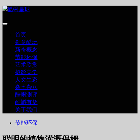
跳
至
内
容
首页
创意酷玩
新奇概念
节能环保
艺术欣赏
摄影美学
人文生态
杂七杂八
酷蝌测评
酷蝌有货
关于我们
节能环保
聪明的植物灌溉保姆