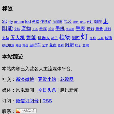
标签
太
3D
led
包装
咖啡
便携
便携式
diy
加湿器
iphone
台灯
厨房
发电
阳能
宠物
手表
手机
悬浮
投影
折叠
摄影
安防
戒指
工具
手电筒
灯
植物
无人机
智能
机器人
测评
支架
玻璃
椅子
牙刷
玩具
雕塑
自行车
花盆
音响
移动电源
艺术
蛋糕
鞋子
耳机
背包
本站踪迹
本站内容已入驻各大主流媒体平台。
社交：
新浪微博
|
豆瓣小站
|
花瓣网
媒体：凤凰新闻 |
今日头条
| 腾讯新闻
订阅：
微信订阅号
|
RSS
联系：