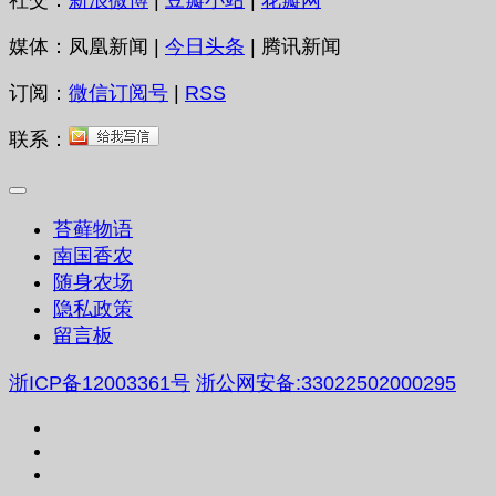
社交：
新浪微博
|
豆瓣小站
|
花瓣网
媒体：凤凰新闻 |
今日头条
| 腾讯新闻
订阅：
微信订阅号
|
RSS
联系：
苔藓物语
南国香农
随身农场
隐私政策
留言板
浙ICP备12003361号
浙公网安备:33022502000295