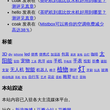
coak
发表在《
茶吧机到底比饮水机好用到哪里？
测评见真章
》
hello
发表在《
茶吧机到底比饮水机好用到哪里？
测评见真章
》
coak
发表在《
Mistbox可以将你的空调电费减少
高达38％
》
标签
太
3D
led
包装
咖啡
便携
便携式
diy
加湿器
iphone
台灯
厨房
发电
阳能
宠物
手表
手机
悬浮
投影
折叠
摄影
安防
戒指
工具
手电筒
灯
植物
无人机
智能
机器人
测评
支架
玻璃
椅子
牙刷
玩具
雕塑
自行车
花盆
音响
移动电源
艺术
蛋糕
鞋子
耳机
背包
本站踪迹
本站内容已入驻各大主流媒体平台。