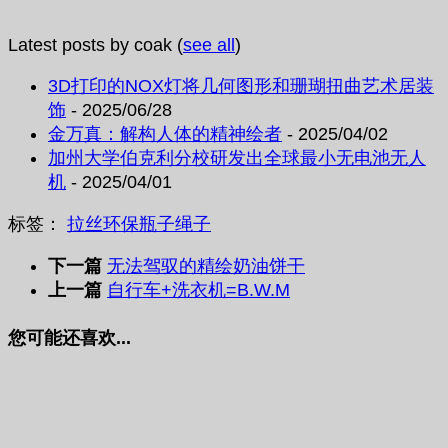
Latest posts by coak
(
see all
)
3D打印的NOX灯将几何图形和珊瑚扭曲艺术居装
饰
- 2025/06/28
金万真：解构人体的精神绘者
- 2025/04/02
加州大学伯克利分校研发出全球最小无电池无人
机
- 2025/04/01
标签：
拉丝
环保
瓶子
绳子
下一篇
无法驾驭的精绘奶油饼干
上一篇
自行车+洗衣机=B.W.M
您可能还喜欢...