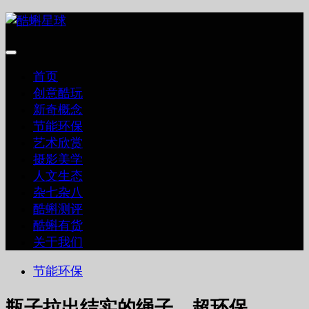
跳
至
内
容
首页
创意酷玩
新奇概念
节能环保
艺术欣赏
摄影美学
人文生态
杂七杂八
酷蝌测评
酷蝌有货
关于我们
节能环保
瓶子拉出结实的绳子，超环保