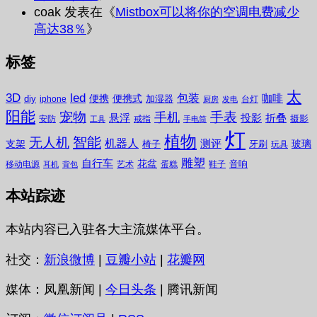
coak
发表在《
Mistbox可以将你的空调电费减少
高达38％
》
标签
太
3D
led
包装
咖啡
便携
便携式
diy
加湿器
iphone
台灯
厨房
发电
阳能
宠物
手表
手机
悬浮
投影
折叠
摄影
安防
戒指
工具
手电筒
灯
植物
无人机
智能
机器人
测评
支架
玻璃
椅子
牙刷
玩具
雕塑
自行车
花盆
音响
移动电源
艺术
蛋糕
鞋子
耳机
背包
本站踪迹
本站内容已入驻各大主流媒体平台。
社交：
新浪微博
|
豆瓣小站
|
花瓣网
媒体：凤凰新闻 |
今日头条
| 腾讯新闻