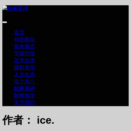
跳
至
内
容
首页
创意酷玩
新奇概念
节能环保
艺术欣赏
摄影美学
人文生态
杂七杂八
酷蝌测评
酷蝌有货
关于我们
作者：
ice.