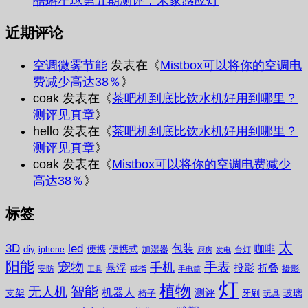
酷蝌星球第五期测评：米家感应灯
近期评论
空调微雾节能
发表在《
Mistbox可以将你的空调电
费减少高达38％
》
coak
发表在《
茶吧机到底比饮水机好用到哪里？
测评见真章
》
hello
发表在《
茶吧机到底比饮水机好用到哪里？
测评见真章
》
coak
发表在《
Mistbox可以将你的空调电费减少
高达38％
》
标签
太
3D
led
包装
咖啡
便携
便携式
diy
加湿器
iphone
台灯
厨房
发电
阳能
宠物
手表
手机
悬浮
投影
折叠
摄影
安防
戒指
工具
手电筒
灯
植物
无人机
智能
机器人
测评
支架
玻璃
椅子
牙刷
玩具