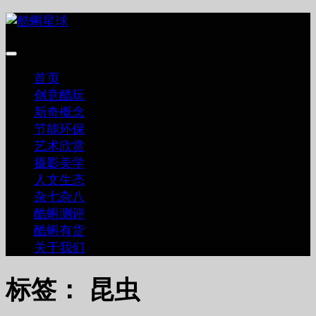
跳
至
内
容
首页
创意酷玩
新奇概念
节能环保
艺术欣赏
摄影美学
人文生态
杂七杂八
酷蝌测评
酷蝌有货
关于我们
标签：
昆虫