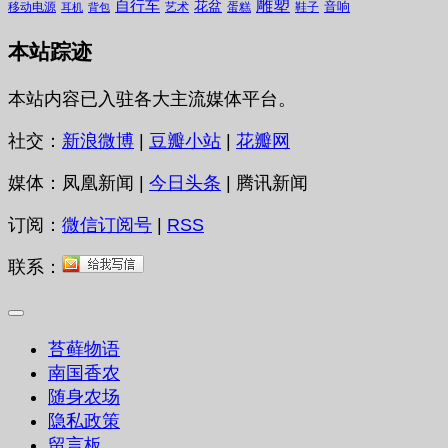
雕塑
自行车
花盆
音响
移动电源
艺术
蛋糕
鞋子
耳机
背包
本站踪迹
本站内容已入驻各大主流媒体平台。
社交：
新浪微博
|
豆瓣小站
|
花瓣网
媒体：凤凰新闻 |
今日头条
| 腾讯新闻
订阅：
微信订阅号
|
RSS
联系：
苔藓物语
南国香农
随身农场
隐私政策
留言板