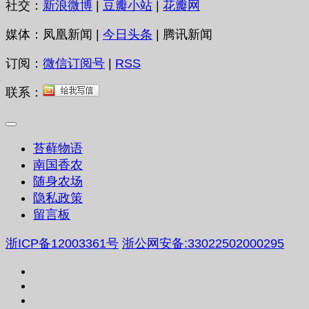
社交：
新浪微博
|
豆瓣小站
|
花瓣网
媒体：凤凰新闻 |
今日头条
| 腾讯新闻
订阅：
微信订阅号
|
RSS
联系：
苔藓物语
南国香农
随身农场
隐私政策
留言板
浙ICP备12003361号
浙公网安备:33022502000295