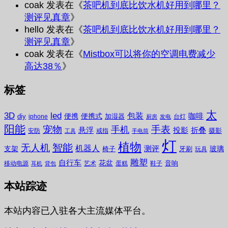
coak
发表在《
茶吧机到底比饮水机好用到哪里？
测评见真章
》
hello
发表在《
茶吧机到底比饮水机好用到哪里？
测评见真章
》
coak
发表在《
Mistbox可以将你的空调电费减少
高达38％
》
标签
太
3D
led
包装
咖啡
便携
便携式
diy
加湿器
iphone
台灯
厨房
发电
阳能
宠物
手表
手机
悬浮
投影
折叠
摄影
安防
戒指
工具
手电筒
灯
植物
无人机
智能
机器人
测评
支架
玻璃
椅子
牙刷
玩具
雕塑
自行车
花盆
音响
移动电源
艺术
蛋糕
鞋子
耳机
背包
本站踪迹
本站内容已入驻各大主流媒体平台。