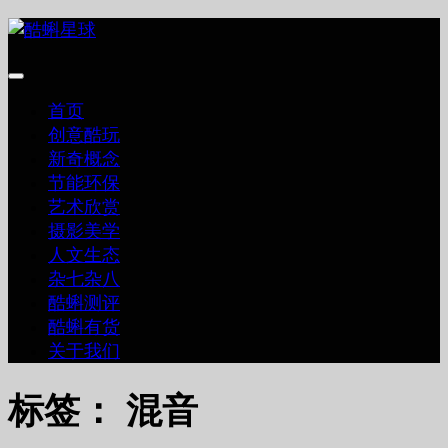
跳
至
内
容
首页
创意酷玩
新奇概念
节能环保
艺术欣赏
摄影美学
人文生态
杂七杂八
酷蝌测评
酷蝌有货
关于我们
标签：
混音