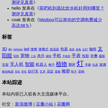
测评见真章
》
hello
发表在《
茶吧机到底比饮水机好用到哪里？
测评见真章
》
coak
发表在《
Mistbox可以将你的空调电费减少
高达38％
》
标签
太
3D
led
包装
咖啡
便携
便携式
diy
加湿器
iphone
台灯
厨房
发电
阳能
宠物
手表
手机
悬浮
投影
折叠
摄影
安防
戒指
工具
手电筒
灯
植物
无人机
智能
机器人
测评
支架
玻璃
椅子
牙刷
玩具
雕塑
自行车
花盆
音响
移动电源
艺术
蛋糕
鞋子
耳机
背包
本站踪迹
本站内容已入驻各大主流媒体平台。
社交：
新浪微博
|
豆瓣小站
|
花瓣网