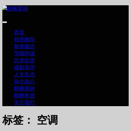
跳
至
内
容
首页
创意酷玩
新奇概念
节能环保
艺术欣赏
摄影美学
人文生态
杂七杂八
酷蝌测评
酷蝌有货
关于我们
标签：
空调