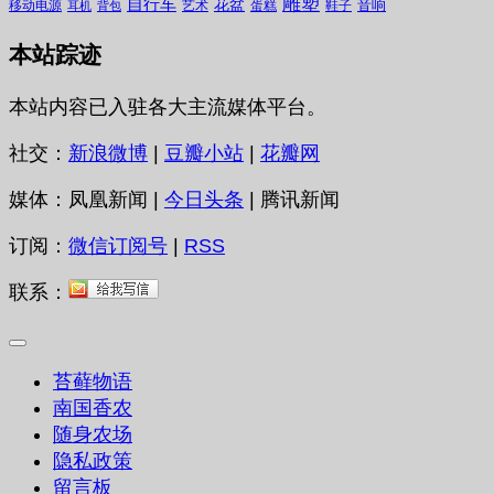
雕塑
自行车
花盆
音响
移动电源
艺术
蛋糕
鞋子
耳机
背包
本站踪迹
本站内容已入驻各大主流媒体平台。
社交：
新浪微博
|
豆瓣小站
|
花瓣网
媒体：凤凰新闻 |
今日头条
| 腾讯新闻
订阅：
微信订阅号
|
RSS
联系：
苔藓物语
南国香农
随身农场
隐私政策
留言板