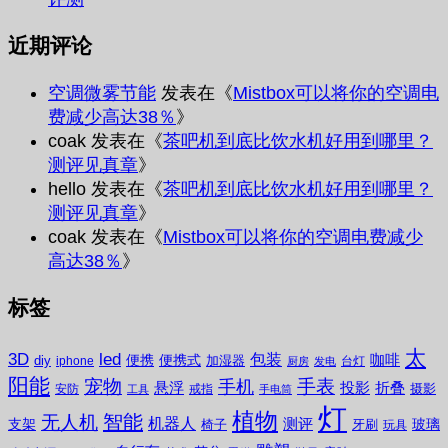
近期评论
空调微雾节能
发表在《
Mistbox可以将你的空调电
费减少高达38％
》
coak
发表在《
茶吧机到底比饮水机好用到哪里？
测评见真章
》
hello
发表在《
茶吧机到底比饮水机好用到哪里？
测评见真章
》
coak
发表在《
Mistbox可以将你的空调电费减少
高达38％
》
标签
太
3D
led
包装
咖啡
便携
便携式
diy
加湿器
iphone
台灯
厨房
发电
阳能
宠物
手表
手机
悬浮
投影
折叠
摄影
安防
戒指
工具
手电筒
灯
植物
无人机
智能
机器人
测评
支架
玻璃
椅子
牙刷
玩具