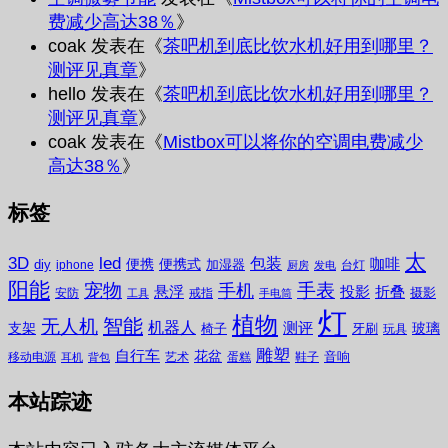
费减少高达38％
》
coak
发表在《
茶吧机到底比饮水机好用到哪里？
测评见真章
》
hello
发表在《
茶吧机到底比饮水机好用到哪里？
测评见真章
》
coak
发表在《
Mistbox可以将你的空调电费减少
高达38％
》
标签
太
3D
led
包装
咖啡
便携
便携式
diy
加湿器
iphone
台灯
厨房
发电
阳能
宠物
手表
手机
悬浮
投影
折叠
摄影
安防
戒指
工具
手电筒
灯
植物
无人机
智能
机器人
测评
支架
玻璃
椅子
牙刷
玩具
雕塑
自行车
花盆
音响
移动电源
艺术
蛋糕
鞋子
耳机
背包
本站踪迹