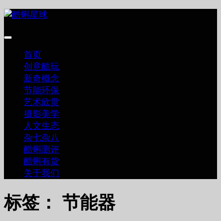
跳
至
内
容
首页
创意酷玩
新奇概念
节能环保
艺术欣赏
摄影美学
人文生态
杂七杂八
酷蝌测评
酷蝌有货
关于我们
标签：
节能器