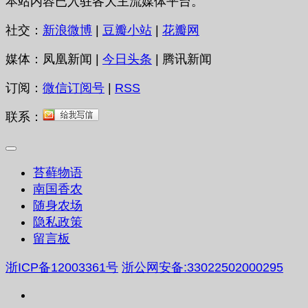
本站内容已入驻各大主流媒体平台。
社交：
新浪微博
|
豆瓣小站
|
花瓣网
媒体：凤凰新闻 |
今日头条
| 腾讯新闻
订阅：
微信订阅号
|
RSS
联系：
苔藓物语
南国香农
随身农场
隐私政策
留言板
浙ICP备12003361号
浙公网安备:33022502000295