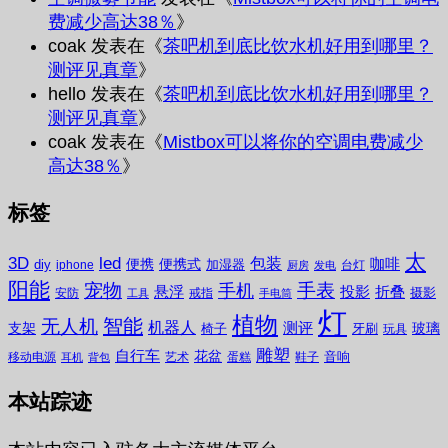
费减少高达38％
》
coak
发表在《
茶吧机到底比饮水机好用到哪里？
测评见真章
》
hello
发表在《
茶吧机到底比饮水机好用到哪里？
测评见真章
》
coak
发表在《
Mistbox可以将你的空调电费减少
高达38％
》
标签
太
3D
led
包装
咖啡
便携
便携式
diy
加湿器
iphone
台灯
厨房
发电
阳能
宠物
手表
手机
悬浮
投影
折叠
摄影
安防
戒指
工具
手电筒
灯
植物
无人机
智能
机器人
测评
支架
玻璃
椅子
牙刷
玩具
雕塑
自行车
花盆
音响
移动电源
艺术
蛋糕
鞋子
耳机
背包
本站踪迹