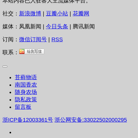
本站内容已入驻各大主流媒体平台。
社交：
新浪微博
|
豆瓣小站
|
花瓣网
媒体：凤凰新闻 |
今日头条
| 腾讯新闻
订阅：
微信订阅号
|
RSS
联系：
苔藓物语
南国香农
随身农场
隐私政策
留言板
浙ICP备12003361号
浙公网安备:33022502000295