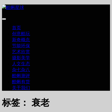
跳
至
内
容
首页
创意酷玩
新奇概念
节能环保
艺术欣赏
摄影美学
人文生态
杂七杂八
酷蝌测评
酷蝌有货
关于我们
标签：
衰老