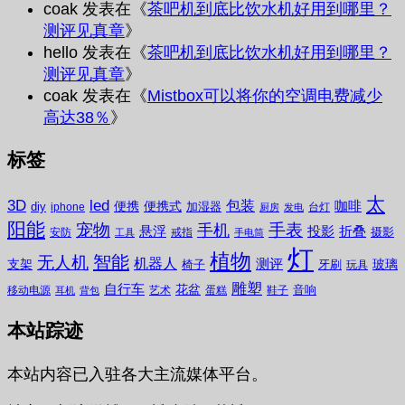
coak
发表在《
茶吧机到底比饮水机好用到哪里？
测评见真章
》
hello
发表在《
茶吧机到底比饮水机好用到哪里？
测评见真章
》
coak
发表在《
Mistbox可以将你的空调电费减少
高达38％
》
标签
太
3D
led
包装
咖啡
便携
便携式
diy
加湿器
iphone
台灯
厨房
发电
阳能
宠物
手表
手机
悬浮
投影
折叠
摄影
安防
戒指
工具
手电筒
灯
植物
无人机
智能
机器人
测评
支架
玻璃
椅子
牙刷
玩具
雕塑
自行车
花盆
音响
移动电源
艺术
蛋糕
鞋子
耳机
背包
本站踪迹
本站内容已入驻各大主流媒体平台。