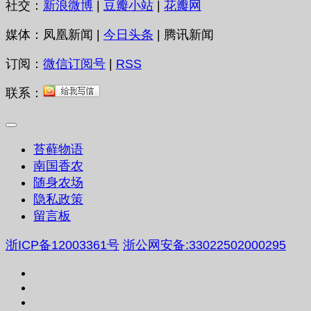
社交：
新浪微博
|
豆瓣小站
|
花瓣网
媒体：凤凰新闻 |
今日头条
| 腾讯新闻
订阅：
微信订阅号
|
RSS
联系：
苔藓物语
南国香农
随身农场
隐私政策
留言板
浙ICP备12003361号
浙公网安备:33022502000295