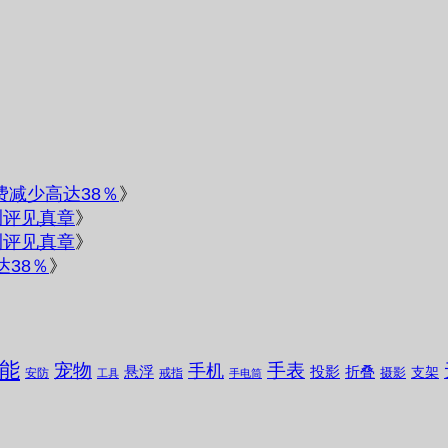
电费减少高达38％
》
测评见真章
》
测评见真章
》
达38％
》
能
宠物
手表
手机
悬浮
投影
折叠
支架
摄影
安防
戒指
工具
手电筒