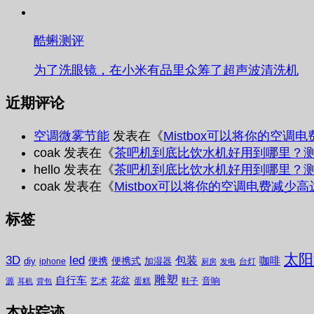
酷蝌测评
为了洗眼镜，在小米有品里众筹了超声波清洗机
近期评论
空调微雾节能
发表在《
Mistbox可以将你的空调
coak
发表在《
茶吧机到底比饮水机好用到哪里？
hello
发表在《
茶吧机到底比饮水机好用到哪里？
coak
发表在《
Mistbox可以将你的空调电费减少高
标签
太阳
3D
led
包装
咖啡
便携
便携式
diy
加湿器
iphone
台灯
厨房
发电
雕塑
自行车
花盆
音响
源
艺术
蛋糕
鞋子
耳机
背包
本站踪迹