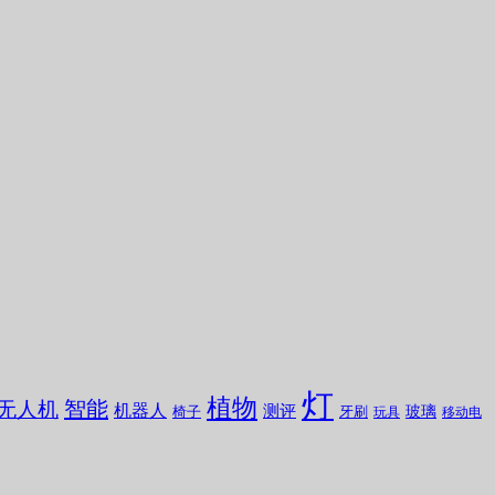
灯
植物
无人机
智能
机器人
测评
玻璃
椅子
牙刷
玩具
移动电