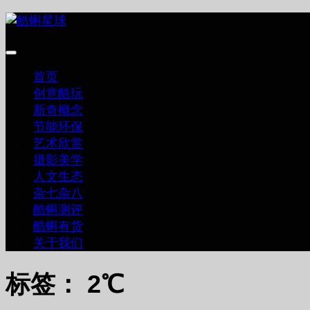
跳
至
内
容
首页
创意酷玩
新奇概念
节能环保
艺术欣赏
摄影美学
人文生态
杂七杂八
酷蝌测评
酷蝌有货
关于我们
标签：
2℃