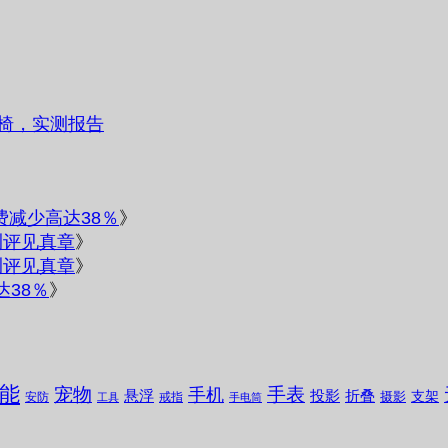
椅，实测报告
电费减少高达38％
》
测评见真章
》
测评见真章
》
达38％
》
能
宠物
手表
手机
悬浮
投影
折叠
支架
摄影
安防
戒指
工具
手电筒