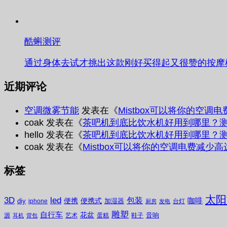
酷蝌测评
通过身体去试才挑出这款刚好买得起又很赞的按摩
近期评论
空调微雾节能
发表在《
Mistbox可以将你的空调
coak
发表在《
茶吧机到底比饮水机好用到哪里？
hello
发表在《
茶吧机到底比饮水机好用到哪里？
coak
发表在《
Mistbox可以将你的空调电费减少高
标签
太阳
3D
led
包装
咖啡
便携
便携式
diy
加湿器
iphone
台灯
厨房
发电
雕塑
自行车
花盆
音响
源
艺术
蛋糕
鞋子
耳机
背包