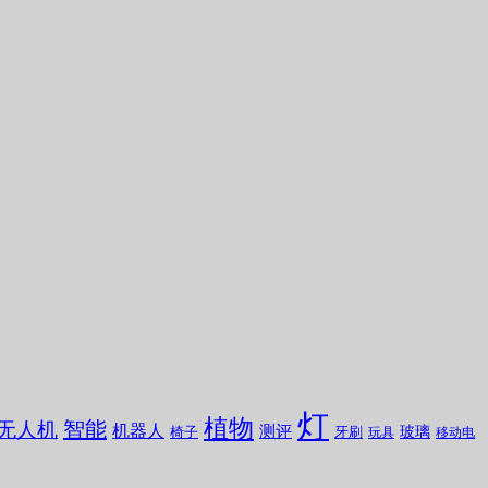
灯
植物
无人机
智能
机器人
测评
玻璃
椅子
牙刷
玩具
移动电