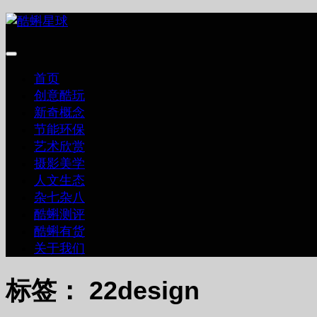
跳
至
内
容
首页
创意酷玩
新奇概念
节能环保
艺术欣赏
摄影美学
人文生态
杂七杂八
酷蝌测评
酷蝌有货
关于我们
标签：
22design