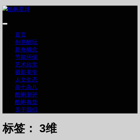
跳
至
内
容
首页
创意酷玩
新奇概念
节能环保
艺术欣赏
摄影美学
人文生态
杂七杂八
酷蝌测评
酷蝌有货
关于我们
标签：
3维