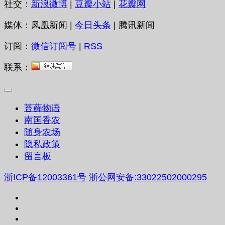
社交：
新浪微博
|
豆瓣小站
|
花瓣网
媒体：凤凰新闻 |
今日头条
| 腾讯新闻
订阅：
微信订阅号
|
RSS
联系：
苔藓物语
南国香农
随身农场
隐私政策
留言板
浙ICP备12003361号
浙公网安备:33022502000295