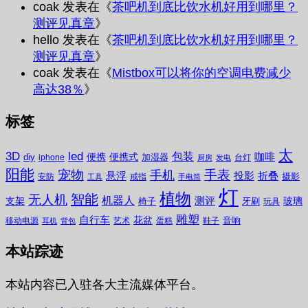
coak
发表在《
茶吧机到底比饮水机好用到哪里？
测评见真章
》
hello
发表在《
茶吧机到底比饮水机好用到哪里？
测评见真章
》
coak
发表在《
Mistbox可以将你的空调电费减少
高达38％
》
标签
太
3D
led
包装
咖啡
便携
便携式
diy
加湿器
iphone
台灯
厨房
发电
阳能
宠物
手表
手机
悬浮
投影
折叠
摄影
安防
戒指
工具
手电筒
灯
植物
无人机
智能
机器人
测评
支架
玻璃
椅子
牙刷
玩具
雕塑
自行车
花盆
音响
移动电源
艺术
蛋糕
鞋子
耳机
背包
本站踪迹
本站内容已入驻各大主流媒体平台。