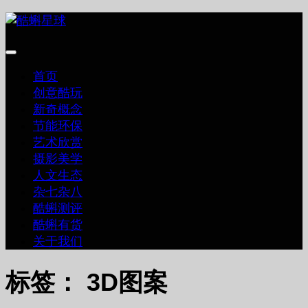
跳
至
内
容
首页
创意酷玩
新奇概念
节能环保
艺术欣赏
摄影美学
人文生态
杂七杂八
酷蝌测评
酷蝌有货
关于我们
标签：
3D图案