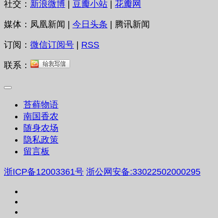
社交：
新浪微博
|
豆瓣小站
|
花瓣网
媒体：凤凰新闻 |
今日头条
| 腾讯新闻
订阅：
微信订阅号
|
RSS
联系：
苔藓物语
南国香农
随身农场
隐私政策
留言板
浙ICP备12003361号
浙公网安备:33022502000295