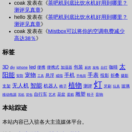
coak
发表在《
茶吧机到底比饮水机好用到哪里？
测评见真章
》
hello
发表在《
茶吧机到底比饮水机好用到哪里？
测评见真章
》
coak
发表在《
Mistbox可以将你的空调电费减少
高达38％
》
标签
太
3D
led
包装
咖啡
便携
便携式
diy
加湿器
iphone
台灯
厨房
发电
阳能
宠物
手表
手机
悬浮
投影
折叠
摄影
安防
戒指
工具
手电筒
灯
植物
无人机
智能
机器人
测评
支架
玻璃
椅子
牙刷
玩具
雕塑
自行车
花盆
音响
移动电源
艺术
蛋糕
鞋子
耳机
背包
本站踪迹
本站内容已入驻各大主流媒体平台。