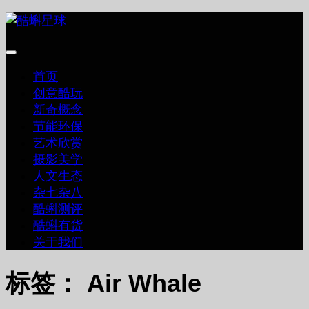
跳
至
内
容
首页
创意酷玩
新奇概念
节能环保
艺术欣赏
摄影美学
人文生态
杂七杂八
酷蝌测评
酷蝌有货
关于我们
标签：
Air Whale