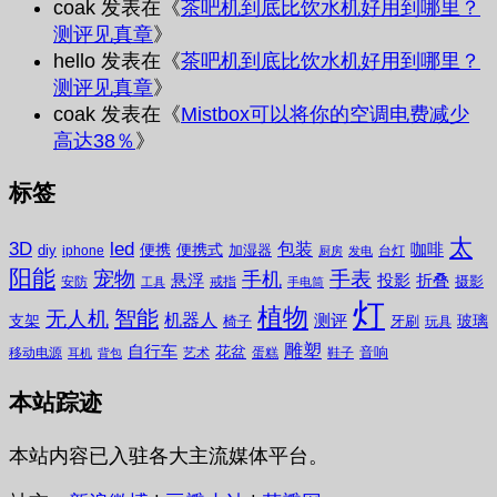
coak
发表在《
茶吧机到底比饮水机好用到哪里？
测评见真章
》
hello
发表在《
茶吧机到底比饮水机好用到哪里？
测评见真章
》
coak
发表在《
Mistbox可以将你的空调电费减少
高达38％
》
标签
太
3D
led
包装
咖啡
便携
便携式
diy
加湿器
iphone
台灯
厨房
发电
阳能
宠物
手表
手机
悬浮
投影
折叠
摄影
安防
戒指
工具
手电筒
灯
植物
无人机
智能
机器人
测评
支架
玻璃
椅子
牙刷
玩具
雕塑
自行车
花盆
音响
移动电源
艺术
蛋糕
鞋子
耳机
背包
本站踪迹
本站内容已入驻各大主流媒体平台。