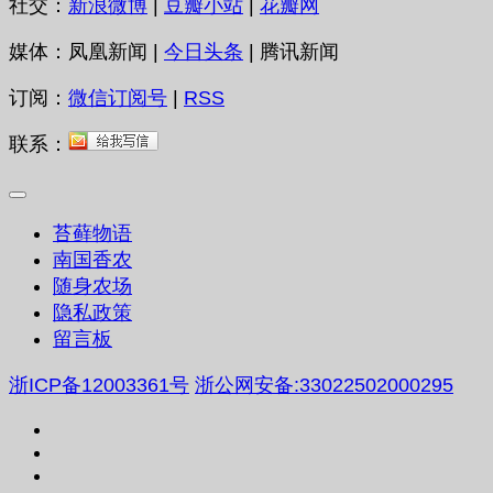
社交：
新浪微博
|
豆瓣小站
|
花瓣网
媒体：凤凰新闻 |
今日头条
| 腾讯新闻
订阅：
微信订阅号
|
RSS
联系：
苔藓物语
南国香农
随身农场
隐私政策
留言板
浙ICP备12003361号
浙公网安备:33022502000295