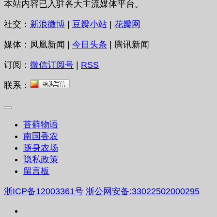
本站内容已入驻各大主流媒体平台。
社交：
新浪微博
|
豆瓣小站
|
花瓣网
媒体：凤凰新闻 |
今日头条
| 腾讯新闻
订阅：
微信订阅号
|
RSS
联系：
苔藓物语
南国香农
随身农场
隐私政策
留言板
浙ICP备12003361号
浙公网安备:33022502000295