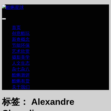
跳
至
内
容
首页
创意酷玩
新奇概念
节能环保
艺术欣赏
摄影美学
人文生态
杂七杂八
酷蝌测评
酷蝌有货
关于我们
标签：
Alexandre