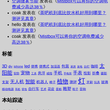
空调微雾节能
发表在《
Mistbox可以将你的空调电
费减少高达38％
》
coak
发表在《
茶吧机到底比饮水机好用到哪里？
测评见真章
》
hello
发表在《
茶吧机到底比饮水机好用到哪里？
测评见真章
》
coak
发表在《
Mistbox可以将你的空调电费减少
高达38％
》
标签
太
3D
led
包装
咖啡
便携
便携式
diy
加湿器
iphone
台灯
厨房
发电
阳能
宠物
手表
手机
悬浮
投影
折叠
摄影
安防
戒指
工具
手电筒
灯
植物
无人机
智能
机器人
测评
支架
玻璃
椅子
牙刷
玩具
雕塑
自行车
花盆
音响
移动电源
艺术
蛋糕
鞋子
耳机
背包
本站踪迹