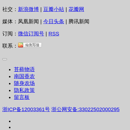
社交：
新浪微博
|
豆瓣小站
|
花瓣网
媒体：凤凰新闻 |
今日头条
| 腾讯新闻
订阅：
微信订阅号
|
RSS
联系：
苔藓物语
南国香农
随身农场
隐私政策
留言板
浙ICP备12003361号
浙公网安备:33022502000295