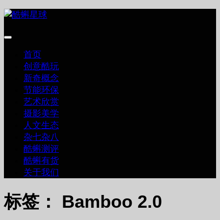
跳
至
内
容
首页
创意酷玩
新奇概念
节能环保
艺术欣赏
摄影美学
人文生态
杂七杂八
酷蝌测评
酷蝌有货
关于我们
标签：
Bamboo 2.0