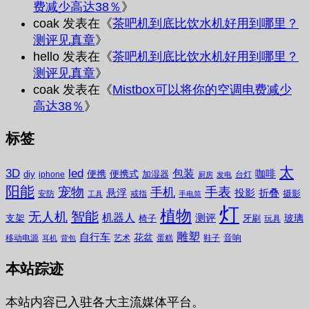
费减少高达38％
》
coak
发表在《
茶吧机到底比饮水机好用到哪里？
测评见真章
》
hello
发表在《
茶吧机到底比饮水机好用到哪里？
测评见真章
》
coak
发表在《
Mistbox可以将你的空调电费减少
高达38％
》
标签
太
3D
led
包装
咖啡
便携
便携式
diy
加湿器
iphone
台灯
厨房
发电
阳能
宠物
手表
手机
悬浮
投影
折叠
摄影
安防
戒指
工具
手电筒
灯
植物
无人机
智能
机器人
测评
支架
玻璃
椅子
牙刷
玩具
雕塑
自行车
花盆
音响
移动电源
艺术
蛋糕
鞋子
耳机
背包
本站踪迹
本站内容已入驻各大主流媒体平台。