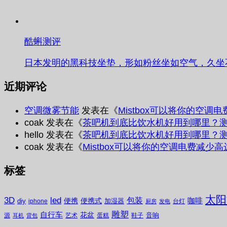
酷蝌测评
日本发明的黑科技坐垫，形如粉丝坐如空气，久坐
近期评论
空调微雾节能
发表在《
Mistbox可以将你的空调
coak
发表在《
茶吧机到底比饮水机好用到哪里？
hello
发表在《
茶吧机到底比饮水机好用到哪里？
coak
发表在《
Mistbox可以将你的空调电费减少高
标签
太阳
3D
led
包装
咖啡
便携
便携式
diy
加湿器
iphone
台灯
厨房
发电
雕塑
自行车
花盆
音响
源
艺术
蛋糕
鞋子
耳机
背包