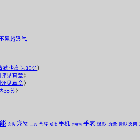
不累超透气
电费减少高达38％
》
测评见真章
》
测评见真章
》
达38％
》
能
宠物
手表
手机
悬浮
投影
折叠
支架
摄影
安防
戒指
工具
手电筒