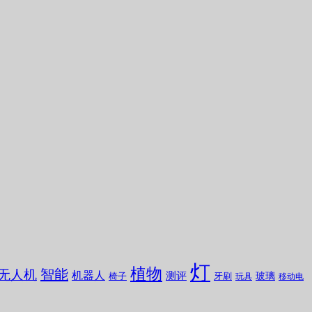
灯
植物
无人机
智能
机器人
测评
玻璃
椅子
牙刷
玩具
移动电