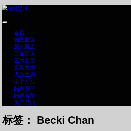
跳
至
内
容
首页
创意酷玩
新奇概念
节能环保
艺术欣赏
摄影美学
人文生态
杂七杂八
酷蝌测评
酷蝌有货
关于我们
标签：
Becki Chan