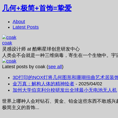
几何+极简+首饰=挚爱
About
Latest Posts
coak
灵感设计师
at
酷蝌星球创意研发中心
人类会不会就是一种三维病毒，寄生在一个生物中。宇
Latest posts by coak
(
see all
)
3D打印的NOX灯将几何图形和珊瑚扭曲艺术居装
金万真：解构人体的精神绘者
- 2025/04/02
加州大学伯克利分校研发出全球最小无电池无人机
世界上哪种人会对钻石、黄金、铂金这些东西不敢感兴
极简主义的首饰...