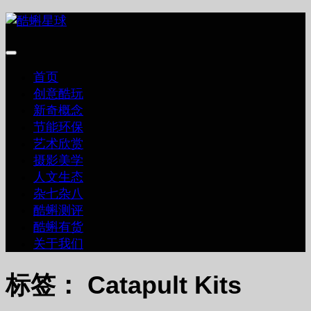
跳
至
内
容
首页
创意酷玩
新奇概念
节能环保
艺术欣赏
摄影美学
人文生态
杂七杂八
酷蝌测评
酷蝌有货
关于我们
标签：
Catapult Kits