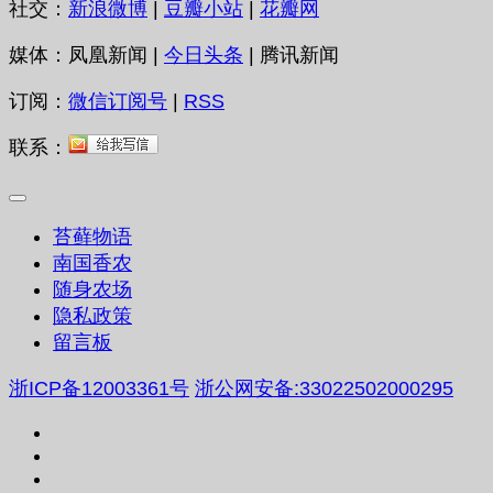
社交：
新浪微博
|
豆瓣小站
|
花瓣网
媒体：凤凰新闻 |
今日头条
| 腾讯新闻
订阅：
微信订阅号
|
RSS
联系：
苔藓物语
南国香农
随身农场
隐私政策
留言板
浙ICP备12003361号
浙公网安备:33022502000295