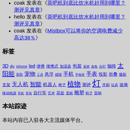
coak
发表在《
茶吧机到底比饮水机好用到哪里？
测评见真章
》
hello
发表在《
茶吧机到底比饮水机好用到哪里？
测评见真章
》
coak
发表在《
Mistbox可以将你的空调电费减少
高达38％
》
标签
太
3D
led
包装
咖啡
便携
便携式
diy
加湿器
iphone
台灯
厨房
发电
阳能
宠物
手表
手机
悬浮
投影
折叠
摄影
安防
戒指
工具
手电筒
灯
植物
无人机
智能
机器人
测评
支架
玻璃
椅子
牙刷
玩具
雕塑
自行车
花盆
音响
移动电源
艺术
蛋糕
鞋子
耳机
背包
本站踪迹
本站内容已入驻各大主流媒体平台。