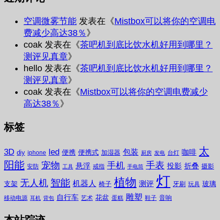
空调微雾节能
发表在《
Mistbox可以将你的空调电
费减少高达38％
》
coak
发表在《
茶吧机到底比饮水机好用到哪里？
测评见真章
》
hello
发表在《
茶吧机到底比饮水机好用到哪里？
测评见真章
》
coak
发表在《
Mistbox可以将你的空调电费减少
高达38％
》
标签
太
3D
led
包装
咖啡
便携
便携式
diy
加湿器
iphone
台灯
厨房
发电
阳能
宠物
手表
手机
悬浮
投影
折叠
摄影
安防
戒指
工具
手电筒
灯
植物
无人机
智能
机器人
测评
支架
玻璃
椅子
牙刷
玩具
雕塑
自行车
花盆
音响
移动电源
艺术
蛋糕
鞋子
耳机
背包
本站踪迹