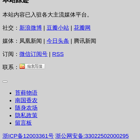
本站内容已入驻各大主流媒体平台。
社交：
新浪微博
|
豆瓣小站
|
花瓣网
媒体：凤凰新闻 |
今日头条
| 腾讯新闻
订阅：
微信订阅号
|
RSS
联系：
苔藓物语
南国香农
随身农场
隐私政策
留言板
浙ICP备12003361号
浙公网安备:33022502000295