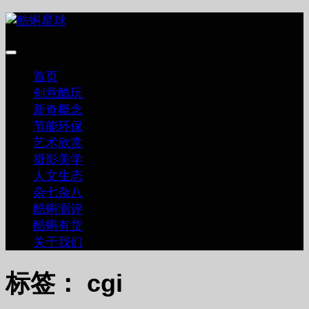
跳
至
内
容
首页
创意酷玩
新奇概念
节能环保
艺术欣赏
摄影美学
人文生态
杂七杂八
酷蝌测评
酷蝌有货
关于我们
标签：
cgi