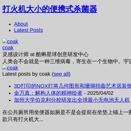
打火机大小的便携式杀菌器
About
Latest Posts
coak
灵感设计师
at
酷蝌星球创意研发中心
人类会不会就是一种三维病毒，寄生在一个生物中。宇
Latest posts by coak
(
see all
)
3D打印的NOX灯将几何图形和珊瑚扭曲艺术居装
金万真：解构人体的精神绘者
- 2025/04/02
加州大学伯克利分校研发出全球最小无电池无人机
在公共厕所用坐便器如厕是不是会提前在坐垫上铺上一
款只有打火机大...