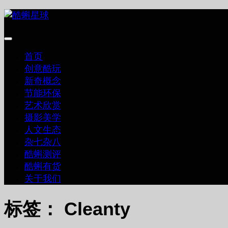
跳
至
内
容
首页
创意酷玩
新奇概念
节能环保
艺术欣赏
摄影美学
人文生态
杂七杂八
酷蝌测评
酷蝌有货
关于我们
标签：
Cleanty