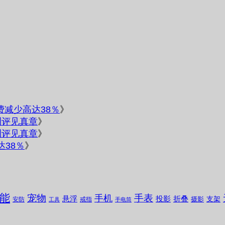
电费减少高达38％
》
测评见真章
》
测评见真章
》
达38％
》
能
宠物
手表
手机
悬浮
投影
折叠
支架
摄影
安防
戒指
工具
手电筒