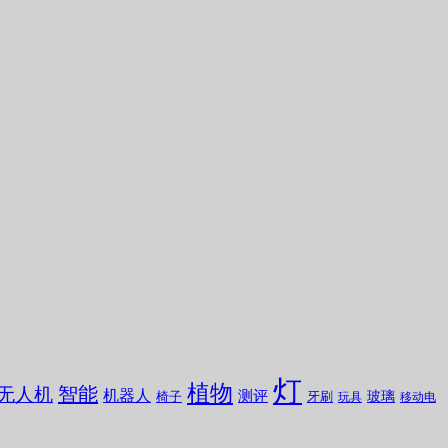
灯
植物
无人机
智能
机器人
测评
玻璃
椅子
牙刷
玩具
移动电