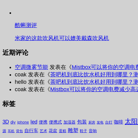
酷蝌测评
米家的这款吹风机可以媲美戴森吹风机
近期评论
空调微雾节能
发表在《
Mistbox可以将你的空调
coak
发表在《
茶吧机到底比饮水机好用到哪里？
hello
发表在《
茶吧机到底比饮水机好用到哪里？
coak
发表在《
Mistbox可以将你的空调电费减少高
标签
太阳
3D
led
包装
咖啡
便携
便携式
diy
加湿器
iphone
台灯
厨房
发电
雕塑
自行车
花盆
音响
源
艺术
蛋糕
鞋子
耳机
背包