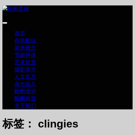
跳
至
内
容
首页
创意酷玩
新奇概念
节能环保
艺术欣赏
摄影美学
人文生态
杂七杂八
酷蝌测评
酷蝌有货
关于我们
标签：
clingies