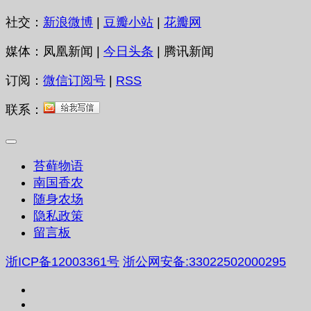
社交：
新浪微博
|
豆瓣小站
|
花瓣网
媒体：凤凰新闻 |
今日头条
| 腾讯新闻
订阅：
微信订阅号
|
RSS
联系：
苔藓物语
南国香农
随身农场
隐私政策
留言板
浙ICP备12003361号
浙公网安备:33022502000295