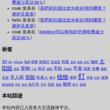
费减少高达38％
》
coak
发表在《
茶吧机到底比饮水机好用到哪里？
测评见真章
》
hello
发表在《
茶吧机到底比饮水机好用到哪里？
测评见真章
》
coak
发表在《
Mistbox可以将你的空调电费减少
高达38％
》
标签
太
3D
led
包装
咖啡
便携
便携式
diy
加湿器
iphone
台灯
厨房
发电
阳能
宠物
手表
手机
悬浮
投影
折叠
摄影
安防
戒指
工具
手电筒
灯
植物
无人机
智能
机器人
测评
支架
玻璃
椅子
牙刷
玩具
雕塑
自行车
花盆
音响
移动电源
艺术
蛋糕
鞋子
耳机
背包
本站踪迹
本站内容已入驻各大主流媒体平台。