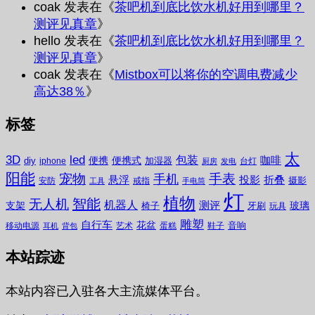
coak
发表在《
茶吧机到底比饮水机好用到哪里？
测评见真章
》
hello
发表在《
茶吧机到底比饮水机好用到哪里？
测评见真章
》
coak
发表在《
Mistbox可以将你的空调电费减少
高达38％
》
标签
太
3D
led
包装
咖啡
便携
便携式
diy
加湿器
iphone
台灯
厨房
发电
阳能
宠物
手表
手机
悬浮
投影
折叠
摄影
安防
戒指
工具
手电筒
灯
植物
无人机
智能
机器人
测评
支架
玻璃
椅子
牙刷
玩具
雕塑
自行车
花盆
音响
移动电源
艺术
蛋糕
鞋子
耳机
背包
本站踪迹
本站内容已入驻各大主流媒体平台。