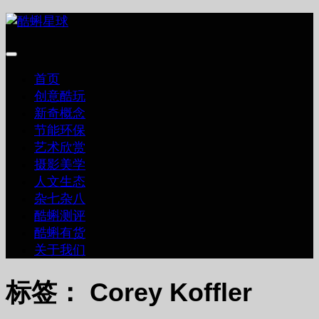
跳
至
内
容
首页
创意酷玩
新奇概念
节能环保
艺术欣赏
摄影美学
人文生态
杂七杂八
酷蝌测评
酷蝌有货
关于我们
标签：
Corey Koffler