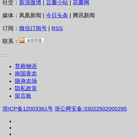
社交：
新浪微博
|
豆瓣小站
|
花瓣网
媒体：凤凰新闻 |
今日头条
| 腾讯新闻
订阅：
微信订阅号
|
RSS
联系：
苔藓物语
南国香农
随身农场
隐私政策
留言板
浙ICP备12003361号
浙公网安备:33022502000295