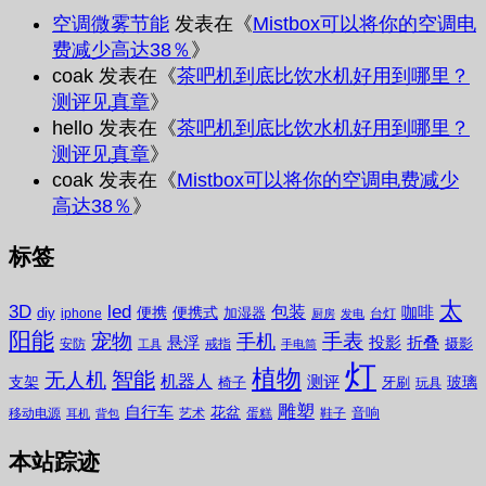
空调微雾节能
发表在《
Mistbox可以将你的空调电
费减少高达38％
》
coak
发表在《
茶吧机到底比饮水机好用到哪里？
测评见真章
》
hello
发表在《
茶吧机到底比饮水机好用到哪里？
测评见真章
》
coak
发表在《
Mistbox可以将你的空调电费减少
高达38％
》
标签
太
3D
led
包装
咖啡
便携
便携式
diy
加湿器
iphone
台灯
厨房
发电
阳能
宠物
手表
手机
悬浮
投影
折叠
摄影
安防
戒指
工具
手电筒
灯
植物
无人机
智能
机器人
测评
支架
玻璃
椅子
牙刷
玩具
雕塑
自行车
花盆
音响
移动电源
艺术
蛋糕
鞋子
耳机
背包
本站踪迹