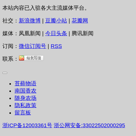
本站内容已入驻各大主流媒体平台。
社交：
新浪微博
|
豆瓣小站
|
花瓣网
媒体：凤凰新闻 |
今日头条
| 腾讯新闻
订阅：
微信订阅号
|
RSS
联系：
苔藓物语
南国香农
随身农场
隐私政策
留言板
浙ICP备12003361号
浙公网安备:33022502000295