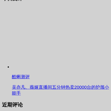
酷蝌测评
吴亦凡、薇娅直播间五分钟热卖20000台的护颈小
能手
近期评论