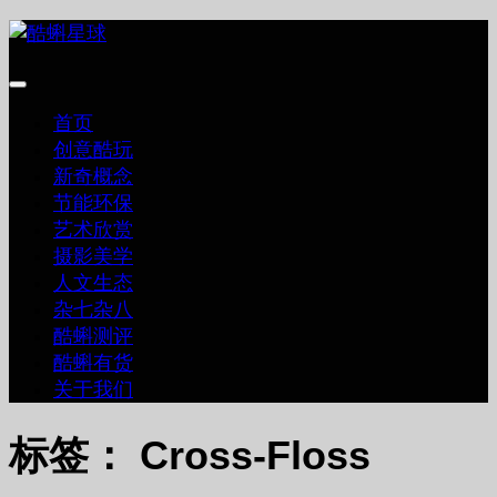
跳
至
内
容
首页
创意酷玩
新奇概念
节能环保
艺术欣赏
摄影美学
人文生态
杂七杂八
酷蝌测评
酷蝌有货
关于我们
标签：
Cross-Floss