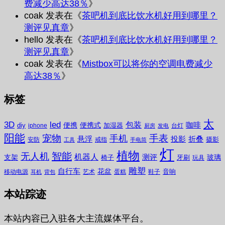
费减少高达38％
》
coak
发表在《
茶吧机到底比饮水机好用到哪里？
测评见真章
》
hello
发表在《
茶吧机到底比饮水机好用到哪里？
测评见真章
》
coak
发表在《
Mistbox可以将你的空调电费减少
高达38％
》
标签
太
3D
led
包装
咖啡
便携
便携式
diy
加湿器
iphone
台灯
厨房
发电
阳能
宠物
手表
手机
悬浮
投影
折叠
摄影
安防
戒指
工具
手电筒
灯
植物
无人机
智能
机器人
测评
支架
玻璃
椅子
牙刷
玩具
雕塑
自行车
花盆
音响
移动电源
艺术
蛋糕
鞋子
耳机
背包
本站踪迹
本站内容已入驻各大主流媒体平台。