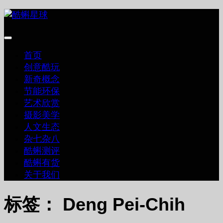
跳
至
内
容
首页
创意酷玩
新奇概念
节能环保
艺术欣赏
摄影美学
人文生态
杂七杂八
酷蝌测评
酷蝌有货
关于我们
标签：
Deng Pei-Chih