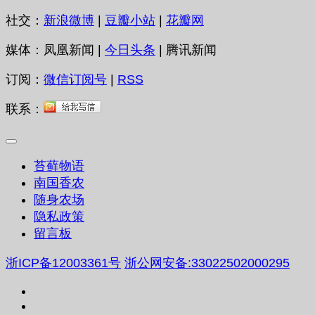
社交：
新浪微博
|
豆瓣小站
|
花瓣网
媒体：凤凰新闻 |
今日头条
| 腾讯新闻
订阅：
微信订阅号
|
RSS
联系：
苔藓物语
南国香农
随身农场
隐私政策
留言板
浙ICP备12003361号
浙公网安备:33022502000295