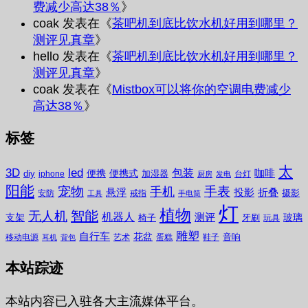
费减少高达38％
》
coak
发表在《
茶吧机到底比饮水机好用到哪里？
测评见真章
》
hello
发表在《
茶吧机到底比饮水机好用到哪里？
测评见真章
》
coak
发表在《
Mistbox可以将你的空调电费减少
高达38％
》
标签
太
3D
led
包装
咖啡
便携
便携式
diy
加湿器
iphone
台灯
厨房
发电
阳能
宠物
手表
手机
悬浮
投影
折叠
摄影
安防
戒指
工具
手电筒
灯
植物
无人机
智能
机器人
测评
支架
玻璃
椅子
牙刷
玩具
雕塑
自行车
花盆
音响
移动电源
艺术
蛋糕
鞋子
耳机
背包
本站踪迹
本站内容已入驻各大主流媒体平台。