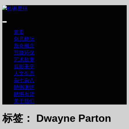
跳
至
内
容
首页
创意酷玩
新奇概念
节能环保
艺术欣赏
摄影美学
人文生态
杂七杂八
酷蝌测评
酷蝌有货
关于我们
标签：
Dwayne Parton