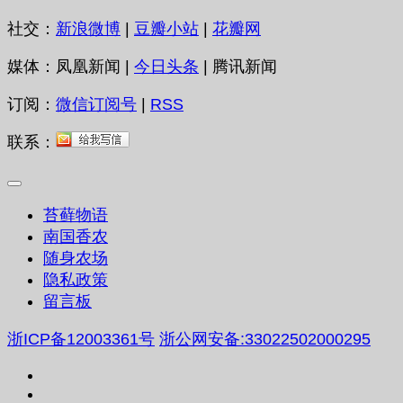
社交：
新浪微博
|
豆瓣小站
|
花瓣网
媒体：凤凰新闻 |
今日头条
| 腾讯新闻
订阅：
微信订阅号
|
RSS
联系：
苔藓物语
南国香农
随身农场
隐私政策
留言板
浙ICP备12003361号
浙公网安备:33022502000295