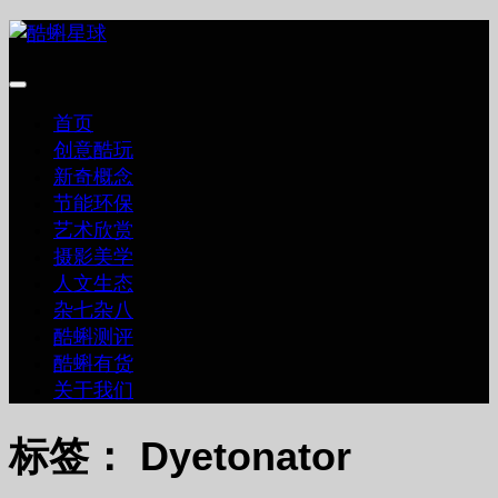
跳
至
内
容
首页
创意酷玩
新奇概念
节能环保
艺术欣赏
摄影美学
人文生态
杂七杂八
酷蝌测评
酷蝌有货
关于我们
标签：
Dyetonator