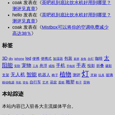
coak
发表在《
茶吧机到底比饮水机好用到哪里？
测评见真章
》
hello
发表在《
茶吧机到底比饮水机好用到哪里？
测评见真章
》
coak
发表在《
Mistbox可以将你的空调电费减少
高达38％
》
标签
太
3D
led
包装
咖啡
便携
便携式
diy
加湿器
iphone
台灯
厨房
发电
阳能
宠物
手表
手机
悬浮
投影
折叠
摄影
安防
戒指
工具
手电筒
灯
植物
无人机
智能
机器人
测评
支架
玻璃
椅子
牙刷
玩具
雕塑
自行车
花盆
音响
移动电源
艺术
蛋糕
鞋子
耳机
背包
本站踪迹
本站内容已入驻各大主流媒体平台。