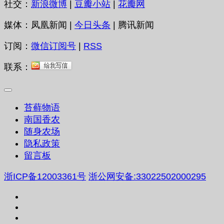
社交：
新浪微博
|
豆瓣小站
|
花瓣网
媒体：凤凰新闻 |
今日头条
| 腾讯新闻
订阅：
微信订阅号
|
RSS
联系：
苔藓物语
南国香农
随身农场
隐私政策
留言板
浙ICP备12003361号
浙公网安备:33022502000295