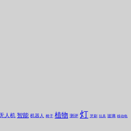
灯
植物
无人机
智能
机器人
测评
玻璃
椅子
牙刷
玩具
移动电