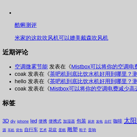
酷蝌测评
米家的这款吹风机可以媲美戴森吹风机
近期评论
空调微雾节能
发表在《
Mistbox可以将你的空调
coak
发表在《
茶吧机到底比饮水机好用到哪里？
hello
发表在《
茶吧机到底比饮水机好用到哪里？
coak
发表在《
Mistbox可以将你的空调电费减少高
标签
太阳
3D
led
包装
咖啡
便携
便携式
diy
加湿器
iphone
台灯
厨房
发电
雕塑
自行车
花盆
音响
源
艺术
蛋糕
鞋子
耳机
背包