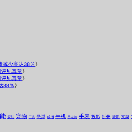
电费减少高达38％
》
测评见真章
》
测评见真章
》
达38％
》
能
宠物
手表
手机
悬浮
投影
折叠
支架
摄影
安防
戒指
工具
手电筒