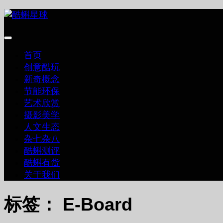
跳
至
内
容
首页
创意酷玩
新奇概念
节能环保
艺术欣赏
摄影美学
人文生态
杂七杂八
酷蝌测评
酷蝌有货
关于我们
标签：
E-Board