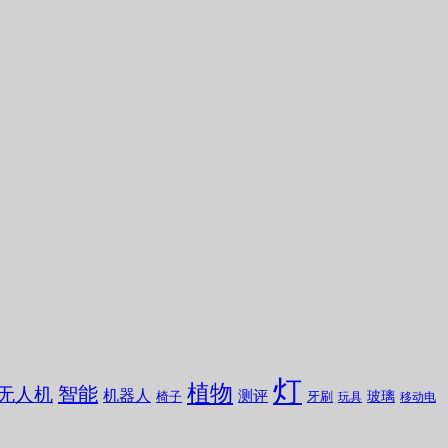
灯
植物
无人机
智能
机器人
测评
玻璃
椅子
牙刷
玩具
移动电