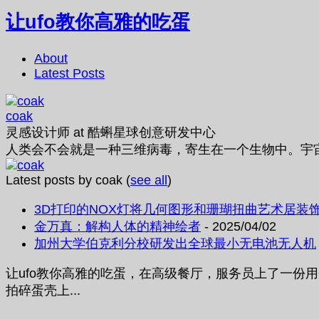
让ufo教你高雅的吃蛋
About
Latest Posts
coak
灵感设计师
at
酷蝌星球创意研发中心
人类会不会就是一种三维病毒，寄生在一个生物中。宇
Latest posts by coak
(
see all
)
3D打印的NOX灯将几何图形和珊瑚扭曲艺术居装
金万真：解构人体的精神绘者
- 2025/04/02
加州大学伯克利分校研发出全球最小无电池无人机
让ufo教你高雅的吃蛋，在高级餐厅，服务员上了一份
拍碎蛋壳上...