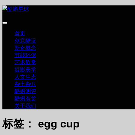
跳
至
内
容
首页
创意酷玩
新奇概念
节能环保
艺术欣赏
摄影美学
人文生态
杂七杂八
酷蝌测评
酷蝌有货
关于我们
标签：
egg cup