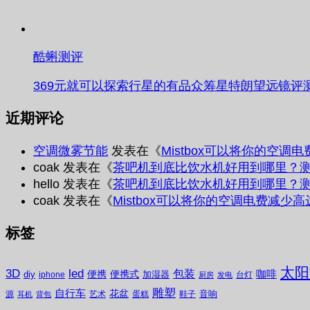
酷蝌测评
369元就可以探索行星的有品众筹星特朗望远镜评
近期评论
空调微雾节能
发表在《
Mistbox可以将你的空调
coak
发表在《
茶吧机到底比饮水机好用到哪里？
hello
发表在《
茶吧机到底比饮水机好用到哪里？
coak
发表在《
Mistbox可以将你的空调电费减少高
标签
太阳
3D
led
包装
咖啡
便携
便携式
diy
加湿器
iphone
台灯
厨房
发电
雕塑
自行车
花盆
音响
源
艺术
蛋糕
鞋子
耳机
背包