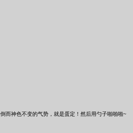
山倒而神色不变的气势，就是蛋定！然后用勺子啪啪啪~