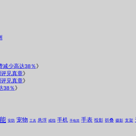
测
电费减少高达38％
》
测评见真章
》
测评见真章
》
达38％
》
能
宠物
手表
手机
悬浮
投影
折叠
支架
摄影
安防
戒指
工具
手电筒