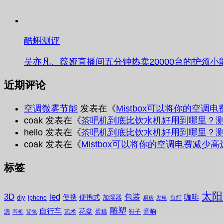
酷蝌测评
吴亦凡、薇娅直播间五分钟热卖20000台的护颈小
近期评论
空调微雾节能
发表在《
Mistbox可以将你的空调
coak
发表在《
茶吧机到底比饮水机好用到哪里？
hello
发表在《
茶吧机到底比饮水机好用到哪里？
coak
发表在《
Mistbox可以将你的空调电费减少高
标签
太阳
3D
led
包装
咖啡
便携
便携式
diy
加湿器
iphone
台灯
厨房
发电
雕塑
自行车
花盆
音响
源
艺术
蛋糕
鞋子
耳机
背包