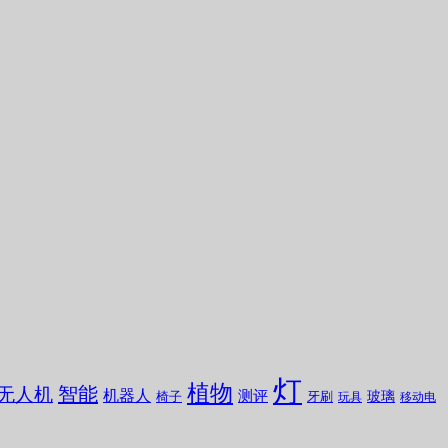
灯
植物
无人机
智能
机器人
测评
玻璃
椅子
牙刷
玩具
移动电