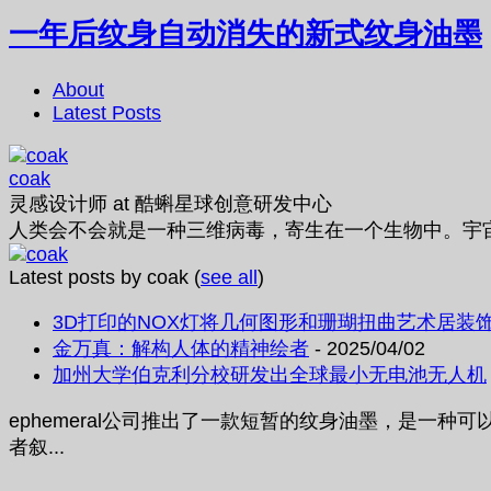
一年后纹身自动消失的新式纹身油墨
About
Latest Posts
coak
灵感设计师
at
酷蝌星球创意研发中心
人类会不会就是一种三维病毒，寄生在一个生物中。宇
Latest posts by coak
(
see all
)
3D打印的NOX灯将几何图形和珊瑚扭曲艺术居装
金万真：解构人体的精神绘者
- 2025/04/02
加州大学伯克利分校研发出全球最小无电池无人机
ephemeral公司推出了一款短暂的纹身油墨，是
者叙...