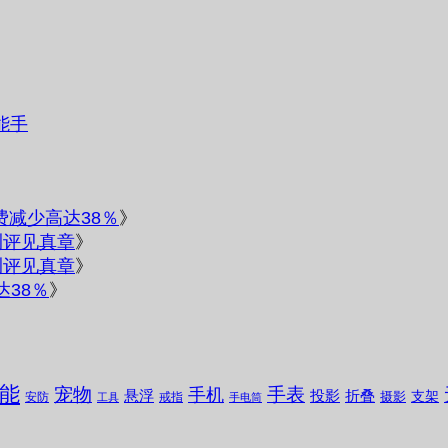
能手
电费减少高达38％
》
测评见真章
》
测评见真章
》
达38％
》
能
宠物
手表
手机
悬浮
投影
折叠
支架
摄影
安防
戒指
工具
手电筒