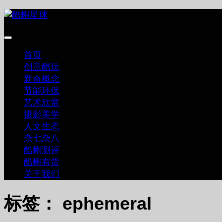
跳
至
内
容
首页
创意酷玩
新奇概念
节能环保
艺术欣赏
摄影美学
人文生态
杂七杂八
酷蝌测评
酷蝌有货
关于我们
标签：
ephemeral